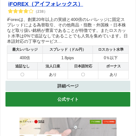
iFOREX（アイフォレックス）
（238）
iForexは、創業20年以上の実績と400倍のレバレッジに固定ス
プレッドによる為替取引、その他商品・指数・外国株・日本株
など取り扱い銘柄が豊富であることが特徴です。またロスカッ
ト水準は0%で追証なしであることでも人気を集めています。日
本語対応の丁寧なサービス...
最大レバレッジ
スプレッド（ドル円）
ロスカット水準
400倍
1.8pips
0％以下
追証なし
法人口座
日本語対応
ボーナス
〇
あり
〇
あり
詳細ページ
公式サイト