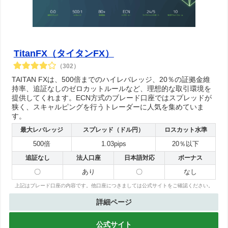
TitanFX（タイタンFX）
（302）
TAITAN FXは、500倍までのハイレバレッジ、20％の証拠金維
持率、追証なしのゼロカットルールなど、理想的な取引環境を
提供してくれます。ECN方式のブレード口座ではスプレッドが
狭く、スキャルピングを行うトレーダーに人気を集めていま
す。
最大レバレッジ
スプレッド（ドル円）
ロスカット水準
500倍
1.03pips
20％以下
追証なし
法人口座
日本語対応
ボーナス
〇
あり
〇
なし
上記はブレード口座の内容です。他口座につきましては公式サイトをご確認ください。
詳細ページ
公式サイト