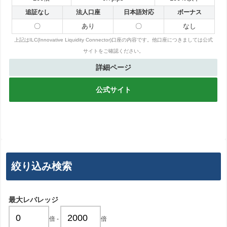
追証なし
法人口座
日本語対応
ボーナス
〇
あり
〇
なし
上記はILC(Innovative Liquidity Connector)口座の内容です。他口座につきましては公式
サイトをご確認ください。
詳細ページ
公式サイト
絞り込み検索
最大レバレッジ
倍
-
倍