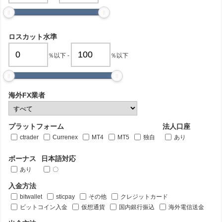
ロスカット水準
％以下
-
％以下
海外FX業者
プラットフォーム
法人口座
ctrader
Currenex
MT4
MT5
独自
あり
ボーナス
日本語対応
あり
〇
入金方法
bitwallet
sticpay
その他
クレジットカード
ビットコイン入金
仮想通貨
国内銀行振込
海外電信送金