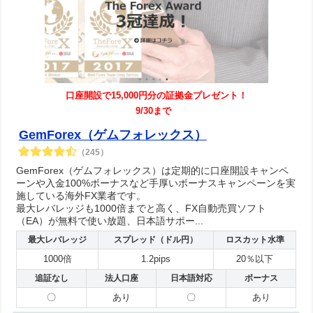
口座開設で15,000円分の証拠金プレゼント！
9/30まで
GemForex（ゲムフォレックス）
（245）
GemForex（ゲムフォレックス）は定期的に口座開設キャンペ
ーンや入金100%ボーナスなど手厚いボーナスキャンペーンを実
施している海外FX業者です。
最大レバレッジも1000倍までと高く、FX自動売買ソフト
（EA）が無料で使い放題、日本語サポー...
最大レバレッジ
スプレッド（ドル円）
ロスカット水準
1000倍
1.2pips
20％以下
追証なし
法人口座
日本語対応
ボーナス
〇
あり
〇
あり