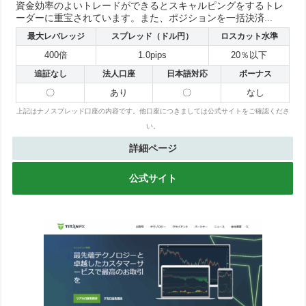
資金効率のよいトレードができるとスキャルピングをするトレ
ーダーに重宝されています。また、ポジションを一括決済...
最大レバレッジ
スプレッド（ドル円）
ロスカット水準
400倍
1.0pips
20％以下
追証なし
法人口座
日本語対応
ボーナス
〇
あり
〇
なし
上記はナノスプレッド口座の内容です。他口座につきましては公式サイトをご確認くださ
い。
詳細ページ
公式サイト