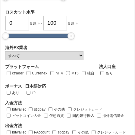
ロスカット水準
％以下
-
％以下
海外FX業者
プラットフォーム
法人口座
ctrader
Currenex
MT4
MT5
独自
あり
ボーナス
日本語対応
あり
〇
入金方法
bitwallet
sticpay
その他
クレジットカード
ビットコイン入金
仮想通貨
国内銀行振込
海外電信送金
出金方法
bitwallet
i-Account
sticpay
その他
クレジットカード